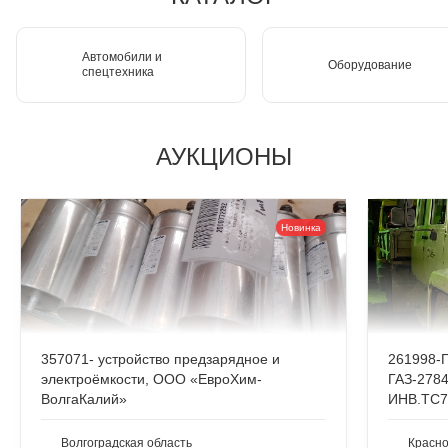
Автомобили и
Оборудование
спецтехника
АУКЦИОНЫ
Новинка
357071- устройство предзарядное и
261998-Г
электроёмкости, ООО «ЕвроХим-
ГАЗ-2784
ВолгаКалий»
ИНВ.ТС7
Волгоградская область
Красно