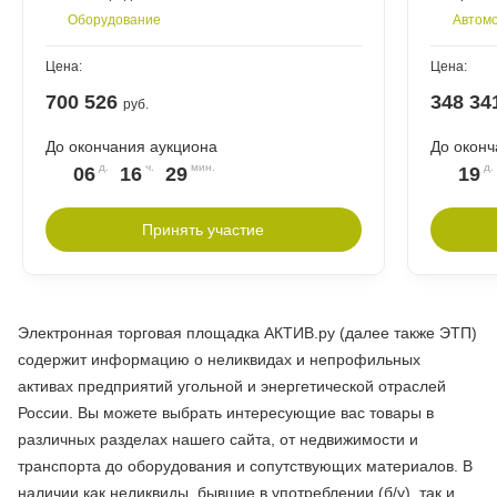
Оборудование
Автомо
Цена:
Цена:
700 526
348 34
руб.
До окончания аукциона
До оконч
06
16
29
19
Принять участие
Электронная торговая площадка АКТИВ.ру (далее также ЭТП)
содержит информацию о неликвидах и непрофильных
активах предприятий угольной и энергетической отраслей
России. Вы можете выбрать интересующие вас товары в
различных разделах нашего сайта, от недвижимости и
транспорта до оборудования и сопутствующих материалов. В
наличии как неликвиды, бывшие в употреблении (б/у), так и