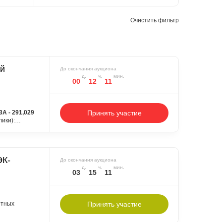
Очистить фильтр
ий
До окончания аукциона
00
12
11
 - 291,029
Принять участие
лики):
н без НДС
 и на
ский край,
ЭК-
жит
До окончания аукциона
и.
03
15
11
дарных
етных
Принять участие
 погрузку и
т ;