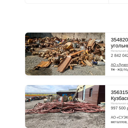
354820
угольн
Начальная 
2 842 04
АО «Лучег
тн
- ж/д п
Стартова
В коммерч
Металлоло
356315
условиях 
Пожарский 
изменени
Кузбас
демон
Начальная 
997 500 
100% 
дней;
АО «СУЭК-
покуп
металлов,
вывоз