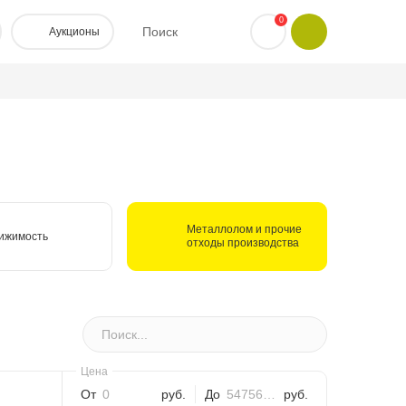
0
Поиск
Аукционы
Металлолом и прочие
ижимость
отходы производства
От
руб.
До
руб.