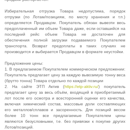
Избирательная отгрузка Товара недопустима, порядок
отгрузки (по Лотам/позициям, по месту хранения и т.п.)
определяется Продавцом. Покупатель обязан вывезти весь
предоплаченный им объем Товара даже, если оставшийся на
последний рейс объем Товара не достаточен для
обеспечения полной загрузки подаваемого Покупателем
транспорта. Возврат предоплаты в таких случаях не
производится и выбирается Продавцом в формате неустойки.
Предложение цены:
1. В предлагаемом Покупателем коммерческом предложении:
Покупатель предлагает цену за каждую вывозимую тонну веса
(брутто тонна) Товара отдельно по каждой позиции
2. На сайте ЭТП Актив (
https://etp-aktiv.ru/
) покупатель
предлагает цену за весь объём, входящий в приобретаемый
лот после его осмотра и всесторонней оценки его качества,
включая химический состав, массовые доли составляющих
его металлов/сплавов и засоренность. Для позиций весом
более 10 тонн все предлагаемые Покупателем цены
являются безусловными, т.е. без привязки к покупке других
Лотов/позиций.