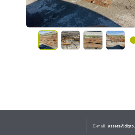
E-mail
assets@digtp