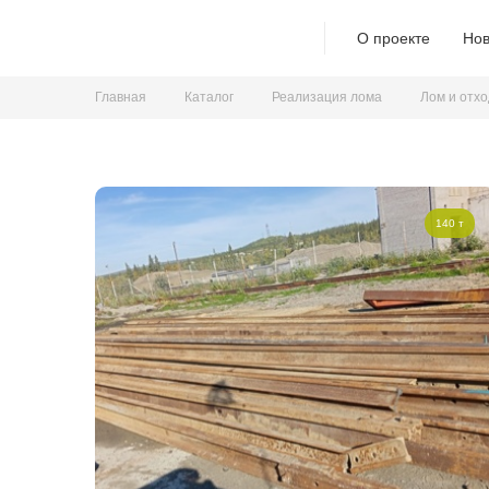
О проекте
Нов
Главная
Каталог
Реализация лома
Лом и отх
140 т