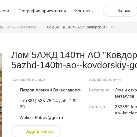
ости
География присутствия
Контакты
Каталог
оды черных металлов
Лом 5АЖД 140тн АО "Ковдорский ГОК"
Лом 5АЖД 140тн АО "Ковдорс
5azhd-140tn-ao--kovdorskiy-g
Контактное лицо
Характеристики
Петров Алексей Вячеславович
Категория
Лом и отх
металлов
+7 (881) 535-75-14 доб. 7-62-
30
Артикул
353889-lom
ao--kovdor
Aleksei.Petrov@grk.ru
Задать вопрос