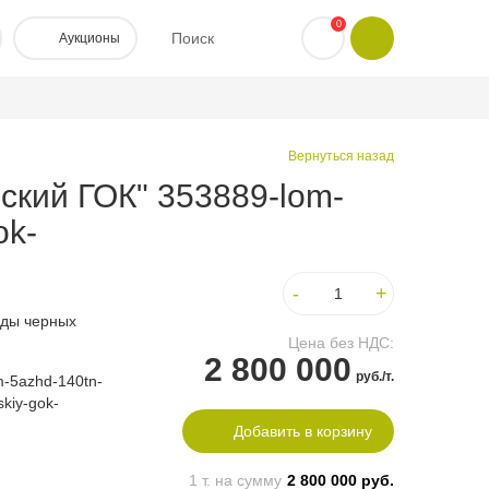
0
Поиск
Аукционы
Вернуться назад
кий ГОК" 353889-lom-
ok-
-
+
оды черных
Цена без НДС:
2 800 000
руб./т.
-5azhd-140tn-
skiy-gok-
Добавить в корзину
1
т. на сумму
2 800 000
руб.