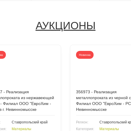
АУКЦИОНЫ
ка
Новинка
7 - Реализация
356973 - Реализация
лопроката из нержавеющей
металлопроката из черной с
 - Филиал ООО "ЕвроХим -
Филиал ООО "ЕвроХим - РСС
в г. Невинномысске
Невинномысске
:
Ставропольский край
Регион:
Ставропольский к
рия:
Материалы
Категория:
Материалы