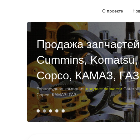
О проекте
Нов
Скоростная сушиль
Hazemag HRD-210
Скоростная сушильная
установка
Hazemag HRD-