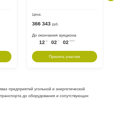
Цена:
Цена:
366 343
231
руб.
До окончания аукциона
До о
12
02
02
1
Принять участие
вах предприятий угольной и энергетической
 транспорта до оборудования и сопутствующих