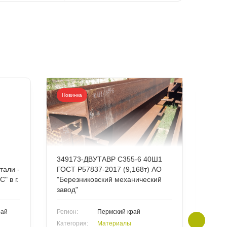
Новинка
Нови
349173-ДВУТАВР С355-6 40Ш1
3494
тали -
ГОСТ Р57837-2017 (9,168т) АО
25*1
" в г.
"Березниковский механический
АО "
завод"
меха
рай
Регион:
Пермский край
Регион
Категория:
Материалы
Катег