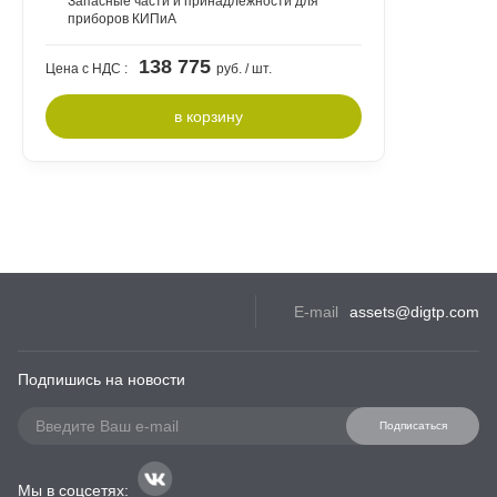
Запасные части и принадлежности для
приборов КИПиА
138 775
Цена c НДС :
руб. / шт.
в
корзину
E-mail
assets@digtp.com
Подпишись на новости
Подписаться
Мы в соцсетях: