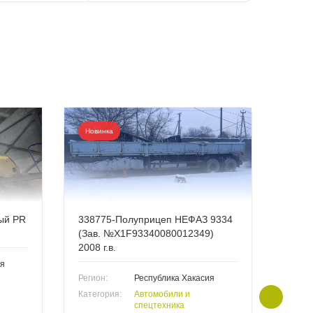
Новинка
Нови
ый PR
338775-Полуприцеп НЕФАЗ 9334
3387
(Зав. №X1F93340080012349)
30 (З
2008 г.в.
ия
Регион
Регион:
Республика Хакасия
Катег
Категория:
Автомобили и
спецтехника