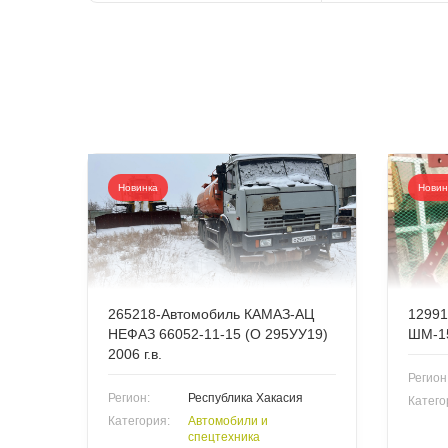
Новинка
Новин
265218-Автомобиль КАМАЗ-АЦ
12991
НЕФАЗ 66052-11-15 (О 295УУ19)
ШМ-15
2006 г.в.
Регион
Регион:
Республика Хакасия
Катего
Категория:
Автомобили и
спецтехника