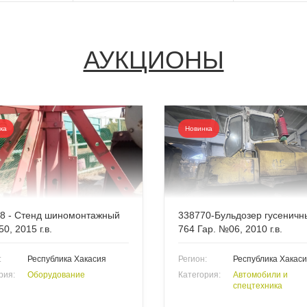
АУКЦИОНЫ
ка
Новинка
8 - Стенд шиномонтажный
338770-Бульдозер гусеничн
0, 2015 г.в.
764 Гар. №06, 2010 г.в.
:
Республика Хакасия
Регион:
Республика Хакас
рия:
Оборудование
Категория:
Автомобили и
спецтехника