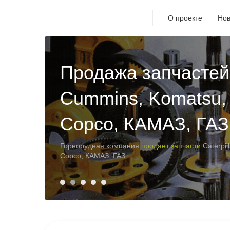
О проекте
Нов
Скоростная сушиль
Hazemag HRD-210
Скоростная сушильная
установка
Hazemag HRD-