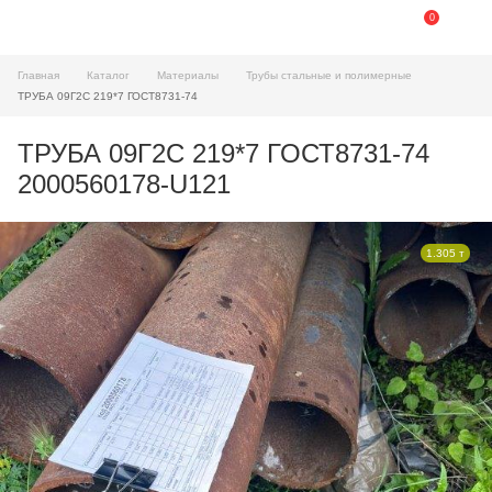
0
Главная
Каталог
Материалы
Трубы стальные и полимерные
ТРУБА 09Г2С 219*7 ГОСТ8731-74
ТРУБА 09Г2С 219*7 ГОСТ8731-74
2000560178-U121
1.305 т