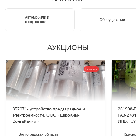
Автомобили и
Оборудование
спецтехника
АУКЦИОНЫ
Новинка
357071- устройство предзарядное и
261998-Г
электроёмкости, ООО «ЕвроХим-
ГАЗ-2784
ВолгаКалий»
ИНВ.ТС7
Волгоградская область
Красно