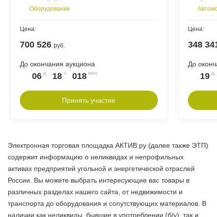
Оборудование
Автомо
Цена:
Цена:
700 526
348 34
руб.
До окончания аукциона
До оконч
06
18
018
19
Принять участие
Электронная торговая площадка АКТИВ.ру (далее также ЭТП)
содержит информацию о неликвидах и непрофильных
активах предприятий угольной и энергетической отраслей
России. Вы можете выбрать интересующие вас товары в
различных разделах нашего сайта, от недвижимости и
транспорта до оборудования и сопутствующих материалов. В
наличии как неликвиды, бывшие в употреблении (б/у), так и