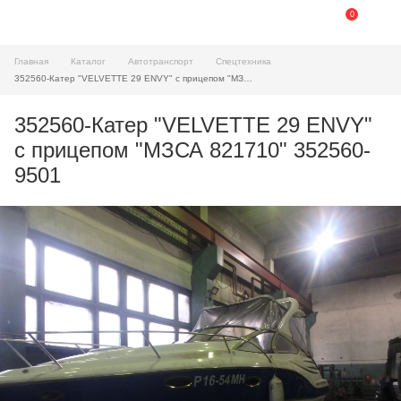
0
Главная
Каталог
Автотранспорт
Спецтехника
352560-Катер "VELVETTE 29 ENVY" с прицепом "МЗСА 821710"
352560-Катер "VELVETTE 29 ENVY"
с прицепом "МЗСА 821710" 352560-
9501