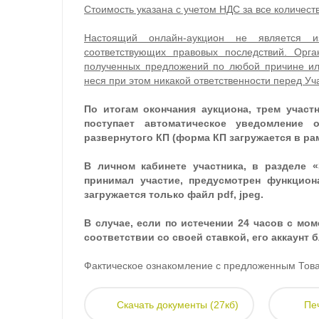
Стоимость указана с учетом НДС за все количеств
Настоящий онлайн-аукцион не является 
соответствующих правовых последствий. Орга
полученных предложений по любой причине ил
неся при этом никакой ответственности перед Уч
По итогам окончания аукциона, трем участ
поступает автоматическое уведомление 
развернутого КП (форма КП загружается в ра
В личном кабинете участника, в разделе «
принимал участие, предусмотрен функцион
загружается только файл pdf, jpeg.
В случае, если по истечении 24 часов с мом
соответствии со своей ставкой, его аккаунт 
Фактическое ознакомление с предложенным Това
Скачать документы (27кб)
Пе