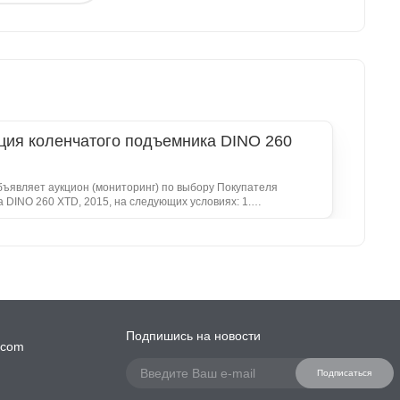
ция коленчатого подъемника DINO 260
являет аукцион (мониторинг) по выбору Покупателя
DINO 260 XTD, 2015, на следующих условиях: 1.
260 XTD (инв. № 6100085204) - 1 шт. Коленчатый
 находится в удовлетворительном состоянии, отсутствует
асос, очаговая коррозия на корпусе и механизмах,
ческая трубка первого колена, люфт в опорно-
, деформирован задний бампер, неисправен ограничитель
отсутствует АКБ. Неисправна система автономного
сцепное устройство и маневровое колесо, отсутствует ключ-
кая область, г. Новомосковск, ул. Связи, д. 10, территория
Подпишись на новости
.com
оза (EXW). Покупатель своими силами и
 следующие сопутствующие реализации товара работы: -
Подписаться
озможные операции, связанные с отгрузкой товара,