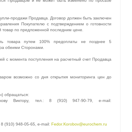
тся Продавцом и не может быть изменено по просьбе
купли-продажи Продавца. Договор должен быть заключен
правления Покупателю с подтверждением о готовности
 товар по предложенной последним цене.
ость товара путем 100% предоплаты не позднее 5
ра обеими Сторонами.
ней с момента поступления на расчетный счет Продавца
варом возможно со дня открытия мониторинга цен до
н) обращаться:
ову Виктору, тел.: 8 (910) 947-90-79, e-mail:
 (910) 948-05-65, e-mail:
Fedor.Korobov@eurochem.ru