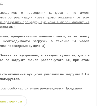
о.
извещением о проведении конкурса и не имеет
низатор реализации имеет право отказаться от всех
и прекратить процедуру аукциона в любой момент, не
астниками.
никам, предложившим лучшие ставки, на эл. почту
о необходимости загрузки в течение 24 часов
мках проведения аукциона).
Заявки на аукционы», в каждом аукционе, где он
ал по загрузке файла развернутого КП, при этом
ента окончания аукциона участник не загрузил КП в
блокируется.
ром особо настоятельно рекомендуется Продавцом.
чать страницы