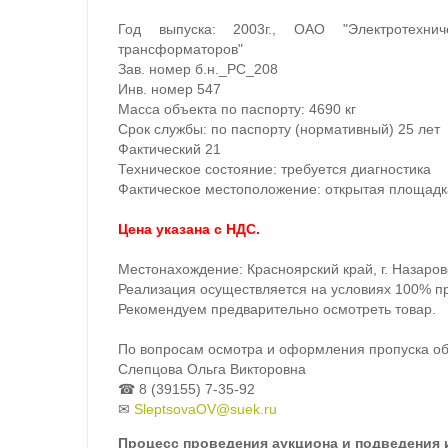
Год выпуска: 2003г., ОАО "Электротехни
трансформаторов"
Зав. номер б.н._РС_208
Инв. номер 547
Масса объекта по паспорту: 4690 кг
Срок службы: по паспорту (нормативный) 25 лет
Фактический 21
Техническое состояние: требуется диагностика
Фактическое местоположение: открытая площадка
Цена указана с НДС.
Местонахождение: Красноярский край, г. Назаров
Реализация осуществляется на условиях 100% п
Рекомендуем предварительно осмотреть товар.
По вопросам осмотра и оформления пропуска о
Слепцова Ольга Викторовна
☎ 8 (39155) 7-35-92
✉
SleptsovaOV@suek.ru
Процесс проведения аукциона и подведения 