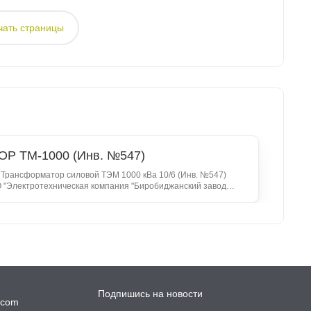
чать страницы
 ТМ-1000 (Инв. №547)
 Трансформатор силовой ТЭМ 1000 кВа 10/6 (Инв. №547)
АО "Электротехническая компания "Биробиджанский завод
асса объекта
 бокса участка Сереульский Цена указана с НДС.
оярский край, г. Назарово.
Подпишись на новости
.com