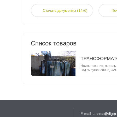
Скачать документы (14кб)
Пе
Список товаров
ТРАНСФОРМАТОР
Наименование, модель:
Год выпуска: 2003г., О
силовых трансформаторов" Зав. номер б.н._РС_208 Инв. номер 547 М
по паспорту: 4690 кг Срок службы: по паспорту (нормативный) 25 лет Фактический
21 Техническое состояние: требуется диагностика Фактическое местоположение:
открытая площадка стояночного
Местонахождение: Красн
E-mail
assets@digtp