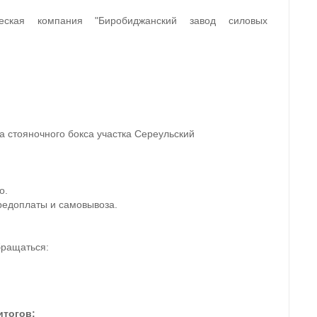
ческая компания "Биробиджанский завод силовых
 стояночного бокса участка Сереульский
о.
редоплаты и самовывоза.
бращаться:
итогов: