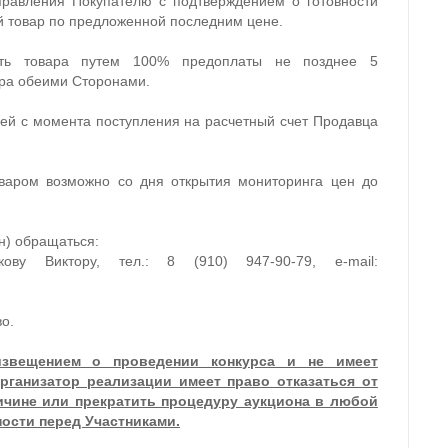
правления Покупателю с подтверждением о готовности
 товар по предложенной последним цене.
ость товара путем 100% предоплаты не позднее 5
ра обеими Сторонами.
ней с момента поступления на расчетный счет Продавца
варом возможно со дня открытия мониторинга цен до
н) обращаться:
ову Виктору, тел.: 8 (910) 947-90-79, e-mail:
о.
извещением о проведении конкурса и не имеет
ганизатор реализации имеет право отказаться от
чине или прекратить процедуру аукциона в любой
ности перед Участниками.