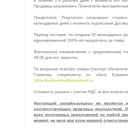
в течение 2-х рабочих дней с момента его на
Продавца реализовать Покупателю выставленный
Предоплата: Покупатель оплачивает стоим
календарных дней с момента подписания Догово
Период поставки: не позднее 20 календарных д
единовременной 100%-ой предоплаты за товар.
Фактическое ознакомление с предложенным то
09:00 дня его закрытия.
По вопросам осмотра товара (паспорт обязателе
Главному специалисту по сбыту Кузьменк
Viktor.Kuzmenkov@eurochem.ru
Стоимость указана с учетом НДС за все количеств
Настоящий онлайн-аукцион не является 
соответствующих правовых последствий. Ор
всех полученных предложений по любой при
момент, не неся при этом никакой ответствен