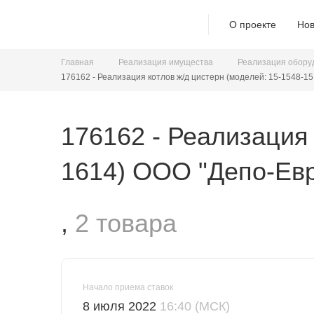
О проекте
Нов
Главная
Реализация имущества
Реализация обору
176162 - Реализация котлов ж/д цистерн (моделей: 15-1548-15,
176162 - Реализация 
1614) ООО "Депо-Евр
,
2 товара
Начало приема ставок
8 июля 2022
16:40 (МСК)