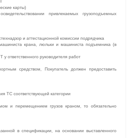
т
ческие карты)
свидетельствовании привлекаемых грузоподъемных
остехнадзор и аттестационной комиссии подрядчика
 машиниста крана, люльки и машиниста подъемника (в
Т у ответственного руководителя работ
ортным средством, Покупатель должен предоставить
ния ТС соответствующей категории
емом и перемещением грузов краном, то обязательно
азанной в спецификации, на основании выставленного