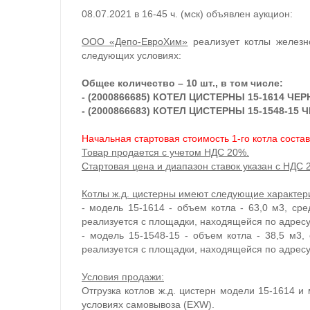
08.07.2021 в 16-45 ч. (мск) объявлен аукцион:
ООО «Депо-ЕвроХим»
реализует котлы железн
следующих условиях:
Общее количество – 10 шт., в том числе:
- (2000866685) КОТЕЛ ЦИСТЕРНЫ 15-1614 ЧЕР
- (2000866683) КОТЕЛ ЦИСТЕРНЫ 15-1548-15 Ч
Начальная стартовая стоимость 1-го котла соста
Товар продается с учетом НДС 20%.
Стартовая цена и диапазон ставок указан с НДС 
Котлы ж.д. цистерны имеют следующие характери
- модель 15-1614 - объем котла - 63,0 м3, сре
реализуется с площадки, находящейся по адресу Т
- модель 15-1548-15 - объем котла - 38,5 м3,
реализуется с площадки, находящейся по адресу Т
Условия продажи:
Отгрузка котлов ж.д. цистерн модели 15-1614 и
условиях самовывоза (EXW).