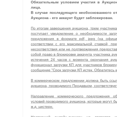
Обязательным условием участия в Аукцион
лица.
В случае последующего необоснованного отк
Аукциона - его аккаунт будет заблокирован.
По итогам завершения аукциона, трем участник
поступает уведомление о необходимости загр
предложения в формате pdf, jpeg (на офици
соответствии с его максимальной ставкой, пр
несоответствия или не подтверждения предоста
собой право в блокировке аккаунта участника а
истечения 24 часов с момента окончания аук
функционал загрузки КП для участников блокиру
сообщение "Срок загрузки КП истек. Обратитесь 
В коммерческом предложении должна быть ссылк
аукциона, проводимого Продавцом, соответствует 
Направление коммерческого предложения об
условий проводимого аукциона, которые могут б
ж.д. цистерн.