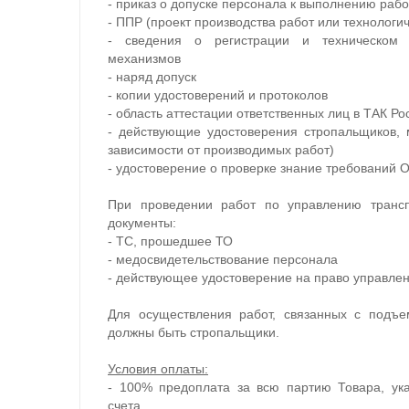
- приказ о допуске персонала к выполнению рабо
- ППР (проект производства работ или технологи
- сведения о регистрации и техническом о
механизмов
- наряд допуск
- копии удостоверений и протоколов
- область аттестации ответственных лиц в ТАК Р
- действующие удостоверения стропальщиков,
зависимости от производимых работ)
- удостоверение о проверке знание требований О
При проведении работ по управлению трансп
документы:
- ТС, прошедшее ТО
- медосвидетельствование персонала
- действующее удостоверение на право управле
Для осуществления работ, связанных с подъ
должны быть стропальщики.
Условия оплаты:
- 100% предоплата за всю партию Товара, ук
счета.