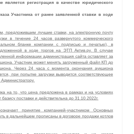
е является регистрация в качестве юридического
аза Участника от ранее заявленной ставки в ходе
ам, предложившим лучшие ставки, на электронную почту
узки в течение 24 часов развернутого коммерческого
альном бланке компании с подписью и печатью), в
едложенной в ходе торгов на ЭТП Актив.ру. В случае
вленной информации администрация сайта оставляет за
укциона. Участник может менять загруженный файл КП до
циона. Через 24 часа с момента окончания аукциона
ется, при попытке загрузки выводится соответствующее
к Администратору.
а на то, что цена предложена в рамках и на условиях
базису поставки и действительна до 31.10.2022г.
означает принятие компанией-участником Основных
ыть в дальнейшем прописаны в договоре продажи котлов