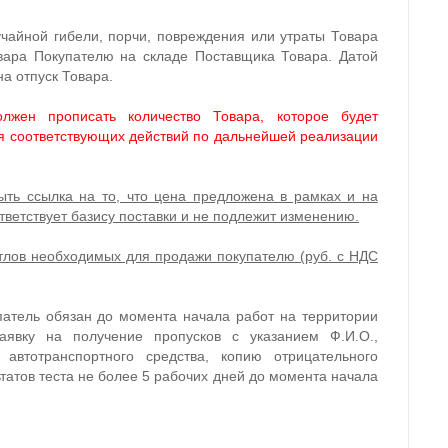
учайной гибели, порчи, повреждения или утраты Товара
вара Покупателю на складе Поставщика Товара. Датой
на отпуск Товара.
лжен прописать количество Товара, которое будет
я соответствующих действий по дальнейшей реализации
ть ссылка на то, что цена предложена в рамках и на
тветствует базису поставки и не подлежит изменению.
отлов необходимых для продажи покупателю (руб. с НДС
патель обязан до момента начала работ на территории
явку на получение пропусков с указанием Ф.И.О.,
автотранспортного средства, копию отрицательного
ьтатов теста не более 5 рабочих дней до момента начала