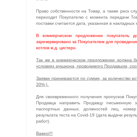
Право собственности на Товар, а также риск сл
переходит Покупателю с момента передачи То
поставки считается дата, указанная в накладных 
В коммерческом предложении покупатель до
зарезервировано за Покупателем для проведени
котлов ж.д. цистерн.
Так же в коммерческом предложении должна бы
условиях аукциона, проводимого Продавцом, соо
Заявки принимаются по сумме, за количество к
20%;).
Для своевременного получения пропусков Поку
Продавца направить Продавцу письменную за
паспортных данных, должностей лиц, номер 
результата теста на Covid-19 (дата выдачи резул
работ).
Важно!!!