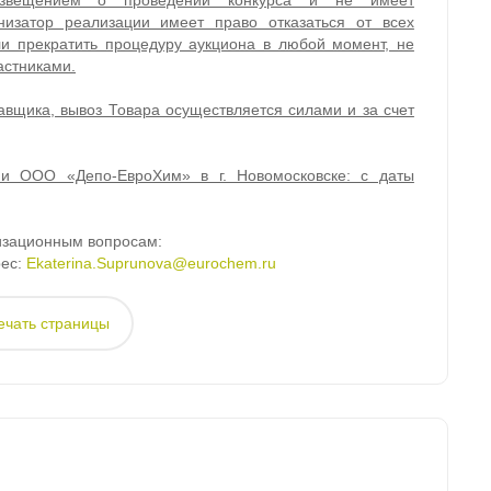
извещением о проведении конкурса и не имеет
низатор реализации имеет право отказаться от всех
и прекратить процедуру аукциона в любой момент, не
астниками.
авщика, вывоз Товара осуществляется силами и за счет
рии ООО «Депо-ЕвроХим» в г. Новомосковске: с даты
изационным вопросам:
рес:
Ekaterina.Suprunova@eurochem.ru
ечать страницы