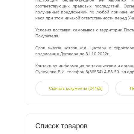
Настоящий онлайн-аукцион не является 
соответствующих правовых последствий. Орга
полученных предложений по любой причине ил
неся при этом никакой ответственности перед Уч
Условия поставки: самовывоз с территории Пост
Покупателя
Срок вывоза котлов ж.д. цистерн с террито
подписания Договора до 31.10.2022г..
Контактная информация по техническим и орган
Супрунова Е.И. телефон 8(86554) 4-58-50. эл.ад
Скачать документы (244кб)
П
Список товаров