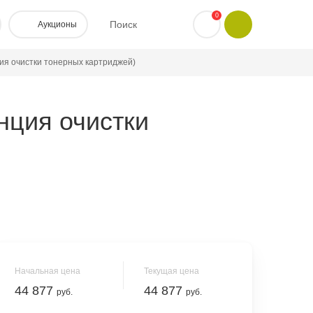
0
Поиск
Аукционы
ция очистки тонерных картриджей)
нция очистки
Начальная цена
Текущая цена
44 877
44 877