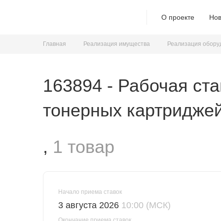
О проекте
Нов
Главная
Реализация имущества
Реализация обору
163894 - Рабочая ста
тонерных картриджей
,
1 товар
Начало приема ставок
3 августа 2026
10:00 (МСК)
Окончание приема ставок