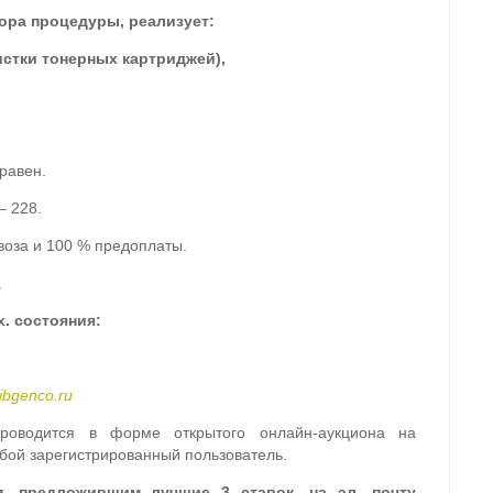
тора процедуры, реализует:
истки тонерных картриджей),
равен.
– 228.
воза и 100 % предоплаты.
.
х. состояния:
ibgenco.ru
роводится в форме открытого онлайн-аукциона на
бой зарегистрированный пользователь.
м, предложившим лучшие 3 ставок, на эл. почту