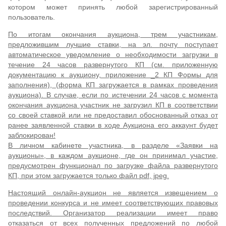
котором может принять любой зарегистрированный
пользователь.
По итогам окончания аукциона, трем участникам,
предложившим лучшие ставки, на эл. почту поступает
автоматическое уведомление о необходимости загрузки в
течение 24 часов развернутого КП (см. приложенную
документацию к аукциону, приложение _2 КП Формы для
заполнения), (форма КП загружается в рамках проведения
аукциона). В случае, если по истечении 24 часов с момента
окончания аукциона участник не загрузил КП в соответствии
со своей ставкой или не предоставил обоснованный отказ от
ранее заявленной ставки в ходе Аукциона его аккаунт будет
заблокирован!
В личном кабинете участника, в разделе «Заявки на
аукционы», в каждом аукционе, где он принимал участие,
предусмотрен функционал по загрузке файла развернутого
КП, при этом загружается только файл pdf, jpeg.
Настоящий онлайн-аукцион не является извещением о
проведении конкурса и не имеет соответствующих правовых
последствий. Организатор реализации имеет право
отказаться от всех полученных предложений по любой