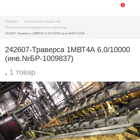
0
Главная
Реализация имущества
Реализация оборудования на аукционах
242607-Траверса 1МВТ4А 6,0/10000 (инв.№БР-1009837)
242607-Траверса 1МВТ4А 6,0/10000
(инв.№БР-1009837)
,
1 товар