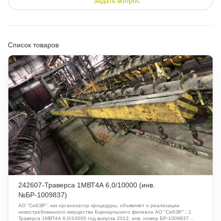
Задать вопрос
Список товаров
242607-Траверса 1МВТ4А 6,0/10000 (инв.
№БР-1009837)
АО "СибЭР", как организатор процедуры, объявляет о реализации
невостребованного имущества Барнаульского филиала АО "СибЭР" : 1.
Траверса 1МВТ4А 6,0/10000 год выпуска 2012, инв. номер БР-1009837