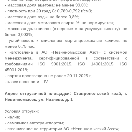
- массовая доля ацетона: не менее 99,0%;
- плотность при 20 град С: 0,789-0,792 г/см3;
- массовая доля воды: не более 0,8%;
- массовая доля метилового спирта %: не нормируется;
- массовая доля кислот (в пересчете на уксусную кислоту): не
более 0,003%;
- устойчивость к окислению марганцевокислым калием: не
менее 0,75 час;
- изготовлена в АО «Невинномысский Азот» с системой
менеджмента, сертифицированной в соответствии с
требованиями ISO 9001:2015, ISO 14001:2015, ISO
45001:2018;
- партия произведена не ранее 20.11.2025 г.;
- класс опасности – IV.
Адрес отгрузочной площадки: Ставропольский край, г.
Невинномысск, ул. Низяева, д. 1
Условия отгрузки:
- налив;
- самовывоз автотранспортом;
- взвешивание на территории АО «Невинномысский Азот»;