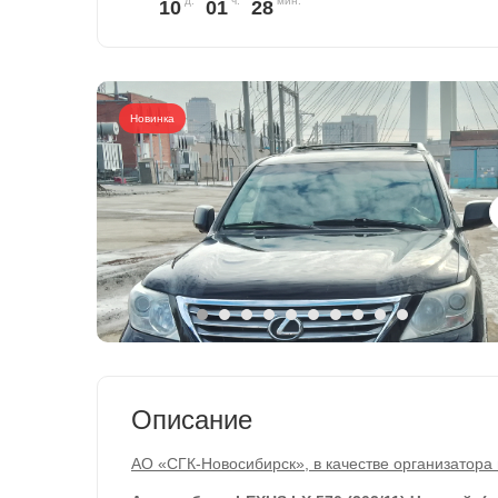
10
01
28
Новинка
Описание
АО «СГК-Новосибирск», в качестве организатора