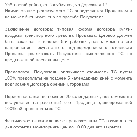
Участниками. Направление коммерческого предложения обозначает
Улётовский район, ст. Голубичная, ул.Дорожная,17.
принятие компанией-участником Основных условий проводимого аукциона,
которые могут быть в дальнейшем прописаны в договоре купли-продажи ТС.
Наименование реализуемого ТС определяется Продавцом и
Настоящее приглашение к участию в аукционе не является офертой в
не может быть изменено по просьбе Покупателя.
смысле ст.435 ГК РФ, а также не является приглашением делать оферту в
смысле ст.437 ГК РФ. Фактическое ознакомление с предложенным Товаром
особо настоятельно рекомендуется Продавцом. За подробной
Заключение договора: типовая форма договора купли-
информацией обращайтесь BorodinaAI@suek.ru
продажи транспортного средства Продавца. Договор должен
быть заключен в течение 5-и рабочих дней с момента его
направления Покупателю с подтверждением о готовности
Продавца реализовать Покупателю выставленное ТС по
предложенной последним цене.
Предоплата: Покупатель оплачивает стоимость ТС путем
100% предоплаты не позднее 5 календарных дней с момента
подписания Договора обеими Сторонами.
Период поставки: не позднее 20 календарных дней с момента
поступления на расчетный счет Продавца единовременной
100%-ой предоплаты за ТС.
Фактическое ознакомление с предложенным ТС возможно со
дня открытия мониторинга цен до 10.00 дня его закрытия.