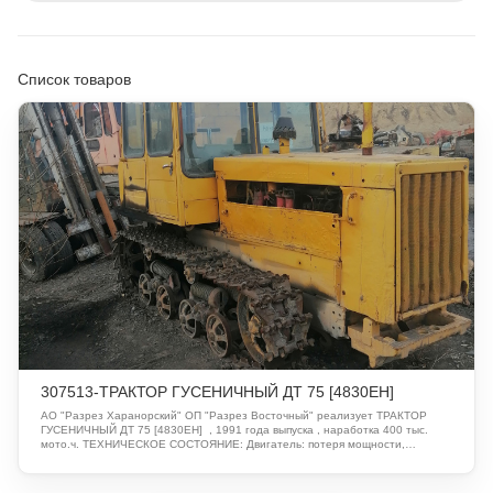
Список товаров
307513-ТРАКТОР ГУСЕНИЧНЫЙ ДТ 75 [4830ЕН]
АО "Разрез Харанорский" ОП "Разрез Восточный" реализует ТРАКТОР
ГУСЕНИЧНЫЙ ДТ 75 [4830ЕН] , 1991 года выпуска , наработка 400 тыс.
мото.ч. ТЕХНИЧЕСКОЕ СОСТОЯНИЕ: Двигатель: потеря мощности,
отсутствует давление масла системы смазки ДВС; Ходовая часть:
поддерживающие тележки разбиты, вследствие длительного
использования. Гусеничные ленты и соединительные оси траков изношены,