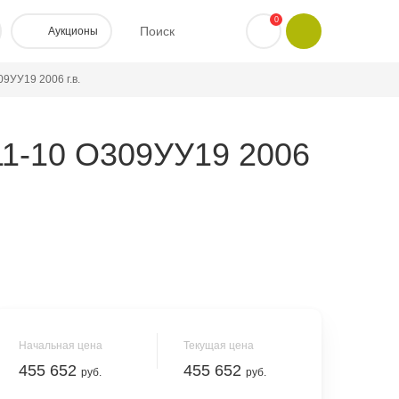
0
Поиск
Аукционы
9УУ19 2006 г.в.
1-10 О309УУ19 2006
Начальная цена
Текущая цена
455 652
455 652