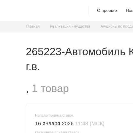
О проекте
Нов
Главная
Реализация имущества
Аукционы по прод
265223-Автомобиль 
г.в.
,
1 товар
Начало приема ставок
16 января 2026
11:48 (МСК)
Окончание приема ставок