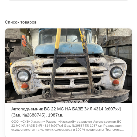
Список товаров
Автоподъемник ВС 22 МС НА БАЗЕ ЗИЛ 4314 [х607хх]
(Зав. №2688745), 1987г.в.
ООО «СУЭК-Хакасия»-Разрез «Изыхский» реализует Автоподъемник ВС
22 МС НА БАЗЕ ЗИЛ 4314 [х607хх] (Зав. №2688745) 1987 г.в. Реализация
осуществляется на условиях самовывоза и 100 % предоплаты. Трансмиссия-
износ подшипников, шестерен,синхрогов, валов. Требуется замена КПП.