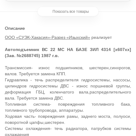
Гидравлика - течь распределителя гидросистемы, нассосы, цилиндров
гидросистемы ДВС - износ поршневой группы, деформация ГБЦ,
коленчатого вала,распределительного вала. Требуется замена ДВС.
Показать все товары
Топливная система- повреждения топливного бака, топливного
трубопровода, аппаратуры. Ходовая часть- повреждения рамы,
заднего моста, полуоси, поворотной цапфы,шестерен. Системы
охлаждения- течь радиатора, патрубков системы охлаждения Тормозная
Описание
система - износ компрессора, тормозной магистрали Навесное
оборудование - тзнос подъемного механизма, повреждение люльки.
Электрооборудование- повреждения проводки, приборной панели,
ООО «СУЭК-Хакасия»-Разрез «Изыхский»
реализует
генератора
Автоподъемник ВС 22 МС НА БАЗЕ ЗИЛ 4314 [х607хх]
(Зав. №2688745) 1987 г.в.
Трансмиссия- износ подшипников, шестерен,синхрогов,
валов. Требуется замена КПП.
Гидравлика - течь распределителя гидросистемы, нассосы,
цилиндров гидросистемы ДВС - износ поршневой группы,
деформация ГБЦ, коленчатого вала,распределительного
вала. Требуется замена ДВС.
Топливная система- повреждения топливного бака,
топливного трубопровода, аппаратуры.
Ходовая часть- повреждения рамы, заднего моста, полуоси,
поворотной цапфы,шестерен.
Системы охлаждения- течь радиатора, патрубков системы
охлаждения