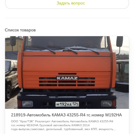
Задать вопрос
Список товаров
218919-Автомобиль КАМАЗ 43255-R4 гс.номер М192НА
ООО "КрасТЭК" Реализует Автомобиль Автомобиль КАМАЗ 43255-R4
гос.номер М192НА Грузовой автомобиль КАМАЗ 2014
года выпуска,самосвал, дизельный, турбованный, мех КПП, мощность
двигателя 242 л.с, масса 7255 кг,левый руль, исправен. Грузоподъемность